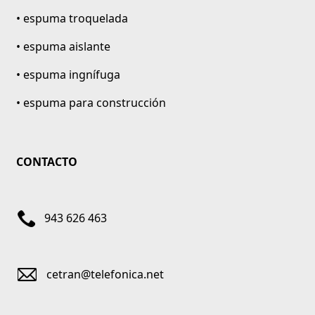
• espuma troquelada
• espuma aislante
• espuma ingnífuga
• espuma para construcción
CONTACTO
943 626 463
cetran@telefonica.net